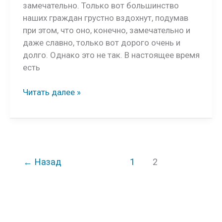
замечательно. Только вот большинство
наших граждан грустно вздохнут, подумав
при этом, что оно, конечно, замечательно и
даже славно, только вот дорого очень и
долго. Однако это не так. В настоящее время
есть
Каркасный
Читать далее »
дом
плюсы
и
минусы
←
Назад
1
2