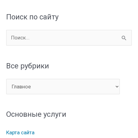
Поиск по сайту
П
о
и
Все рубрики
с
к
В
:
с
е
Основные услуги
р
у
Карта сайта
б