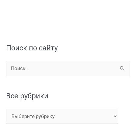
Поиск по сайту
П
о
и
Все рубрики
с
к
В
:
с
е