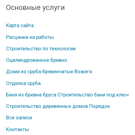
Основные услуги
р
у
Карта сайта
б
Расценки на работы
р
Строительство по технологии
и
к
Оцилиндрованное бревно
и
Дома из сруба бревенчатые Вожега
Отделка сруба
Баня из бревна бруса Строительство бани под ключ
Строительство деревянных домов Порядок
Все записи
Контакты