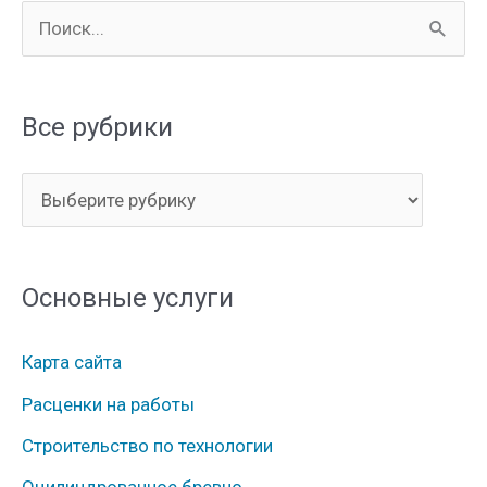
П
о
и
Все рубрики
с
к
В
:
с
е
Основные услуги
р
у
Карта сайта
б
Расценки на работы
р
Строительство по технологии
и
к