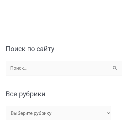
пеноблоков
Поиск по сайту
П
о
и
Все рубрики
с
к
В
:
с