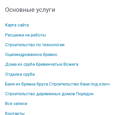
е
Основные услуги
р
у
Карта сайта
б
Расценки на работы
р
Строительство по технологии
и
к
Оцилиндрованное бревно
и
Дома из сруба бревенчатые Вожега
Отделка сруба
Баня из бревна бруса Строительство бани под ключ
Строительство деревянных домов Порядок
Все записи
Контакты