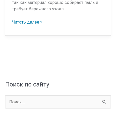
так как материал хорошо собирает пыль и
требует бережного ухода.
Виды
Читать далее »
обоев
для
стен
и
потолков
Поиск по сайту
П
о