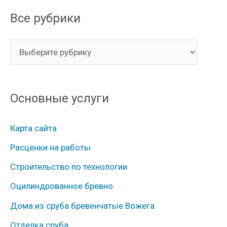
и
Все рубрики
с
к
В
:
с
е
Основные услуги
р
у
Карта сайта
б
Расценки на работы
р
Строительство по технологии
и
к
Оцилиндрованное бревно
и
Дома из сруба бревенчатые Вожега
Отделка сруба