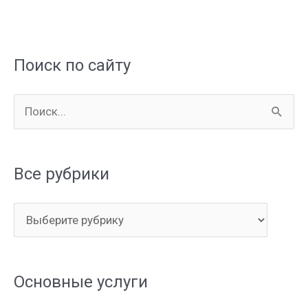
Поиск по сайту
П
о
и
Все рубрики
с
к
В
:
с
е
Основные услуги
р
у