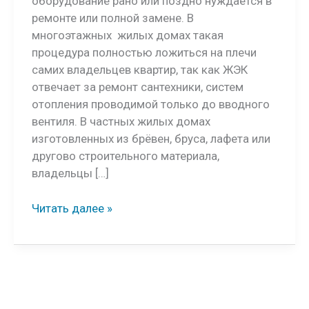
оборудование рано или поздно нуждается в
ремонте или полной замене. В
многоэтажных жилых домах такая
процедура полностью ложиться на плечи
самих владельцев квартир, так как ЖЭК
отвечает за ремонт сантехники, систем
отопления проводимой только до вводного
вентиля. В частных жилых домах
изготовленных из брёвен, бруса, лафета или
другово строительного материала,
владельцы […]
Замена
Читать далее »
отопления
выбрать
радиаторы