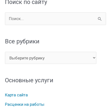
Поиск по сайту
П
о
и
Все рубрики
с
к
В
:
с
е
Основные услуги
р
у
Карта сайта
б
Расценки на работы
р