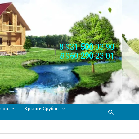
8 931
500
03 90
8
960
290
23 01
убов
Крыши Срубов
Поиск