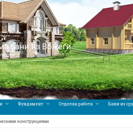
а бани из Вожеги
отделке
и
Фундамент
Отделка работа
Бани из ср
ческими конструкциями