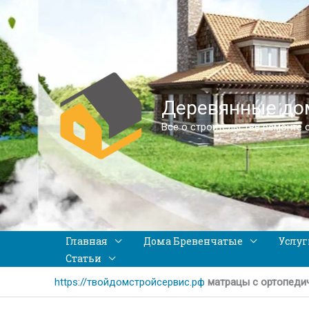
Деревянные дом
Все о строительстве ремонте 
Главная
Дома Бревенчатые
Услуг
Статьи
https://твойдомстройсервис.рф
матрацы с ортопеди