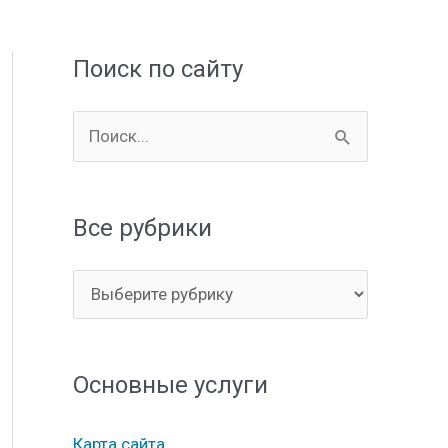
Поиск по сайту
П
о
и
Все рубрики
с
к
В
:
с
е
Основные услуги
р
у
Карта сайта