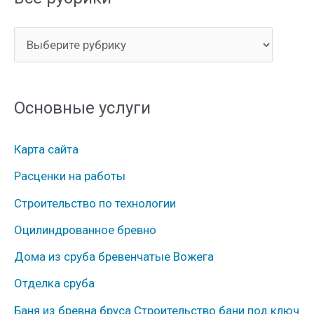
к
В
:
с
е
Основные услуги
р
у
Карта сайта
б
Расценки на работы
р
Строительство по технологии
и
к
Оцилиндрованное бревно
и
Дома из сруба бревенчатые Вожега
Отделка сруба
Баня из бревна бруса Строительство бани под ключ