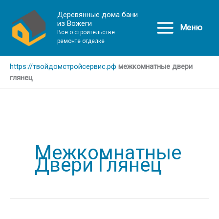
Деревянные дома бани
из Вожеги
Меню
Все о строительстве
ремонте отделке
https://твойдомстройсервис.рф
межкомнатные двери
глянец
Межкомнатные
Двери Глянец