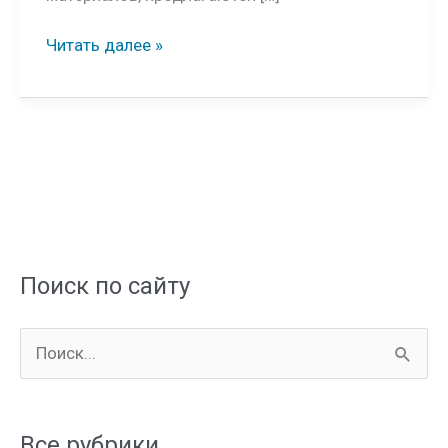
Межкомнатные
Читать далее »
двери
глянцевые
Поиск по сайту
П
о
и
Все рубрики
с