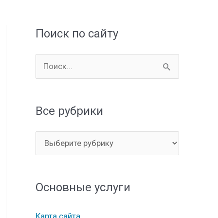
Поиск по сайту
П
о
и
Все рубрики
с
к
В
:
с
е
Основные услуги
р
у
Карта сайта