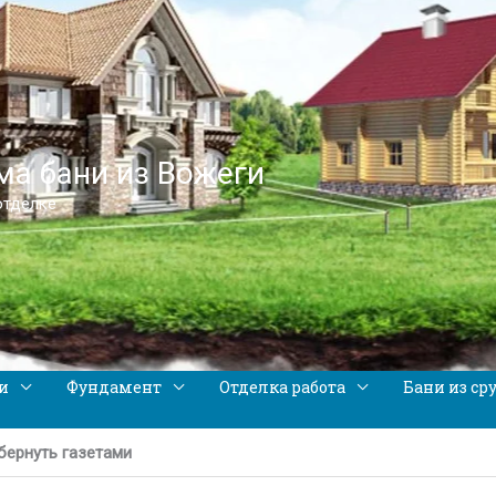
а бани из Вожеги
отделке
и
Фундамент
Отделка работа
Бани из ср
бернуть газетами