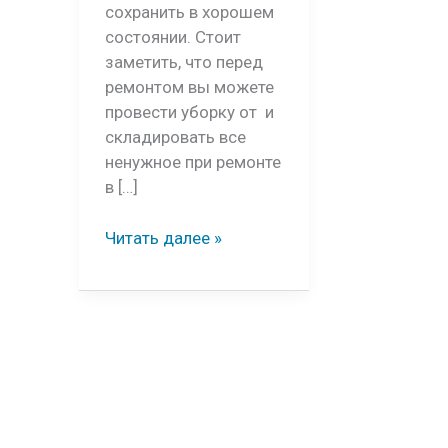
сохранить в хорошем
состоянии. Стоит
заметить, что перед
ремонтом вы можете
провести уборку от и
складировать все
ненужное при ремонте
в […]
Как
Читать далее »
защитить
мебель
во
время
ремонта