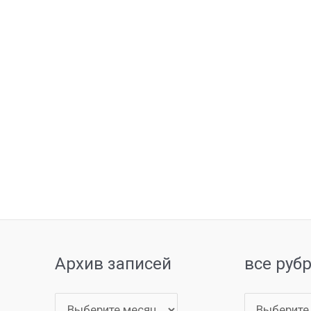
Архив записей
все руб
Архив
все