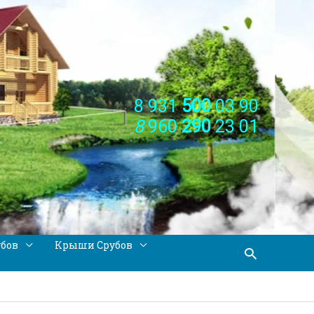
8 931
500
03 90
8
960
290
23 01
убов
Крыши Срубов
Поиск