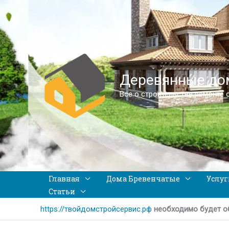
Деревянные дом
Все о строительстве ремонте 
Главная
Дома Бревенчатые
Услуг
Статьи
https://твойдомстройсервис.рф
необходимо будет о