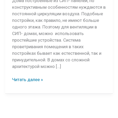
Дома построенные из СИП- панелей, по
конструктивным особенностям нуждаются в
постоянной циркуляции воздуха. Подобные
постройки, как правило, не имеют больше
одного этажа. Поэтому для вентиляции в
СИП- домах, можно использовать
простейшие устройства. Система
проветривания помещения в таких
постройках бывает как естественной, так и
принудительной. В домах со сложной
архитектурой можно […]
Вентиляция
Читать далее »
в
СИП-
доме
своими
руками