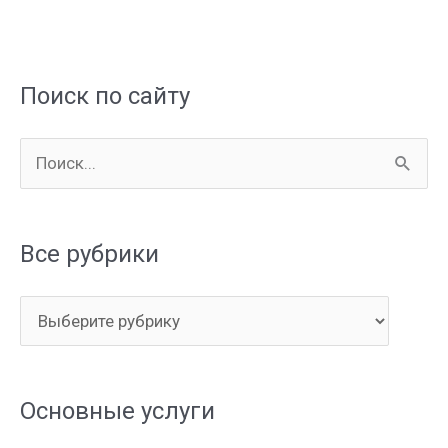
Поиск по сайту
П
о
и
Все рубрики
с
к
В
:
с
е
Основные услуги
р