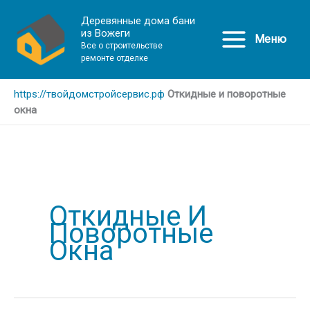
Деревянные дома бани
из Вожеги
Меню
Все о строительстве
ремонте отделке
https://твойдомстройсервис.рф
Откидные и поворотные
окна
Откидные И
Поворотные
Окна