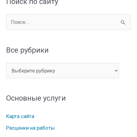
Поиск по сайту
П
о
и
Все рубрики
с
к
В
:
с
е
Основные услуги
р
у
Карта сайта
б
Расценки на работы
р