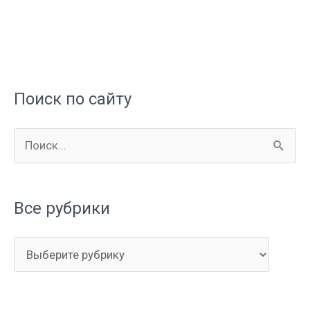
Поиск по сайту
П
о
и
Все рубрики
с
к
В
:
с
е