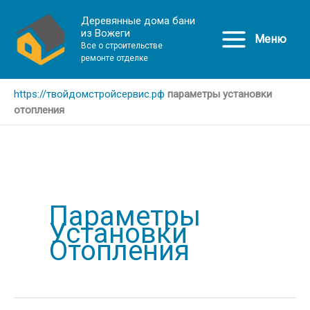
Деревянные дома бани
из Вожеги
Меню
Все о строительстве
ремонте отделке
https://твойдомстройсервис.рф
параметры установки
отопления
Параметры
Установки
Отопления