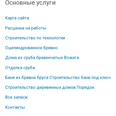
Основные услуги
р
у
Карта сайта
б
Расценки на работы
р
Строительство по технологии
и
к
Оцилиндрованное бревно
и
Дома из сруба бревенчатые Вожега
Отделка сруба
Баня из бревна бруса Строительство бани под ключ
Строительство деревянных домов Порядок
Все записи
Контакты