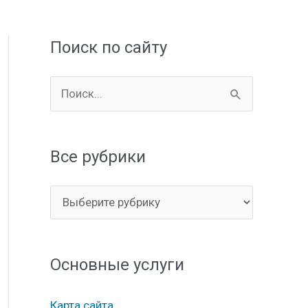
Поиск по сайту
П
о
и
Все рубрики
с
к
В
:
с
е
Основные услуги
р
у
Карта сайта