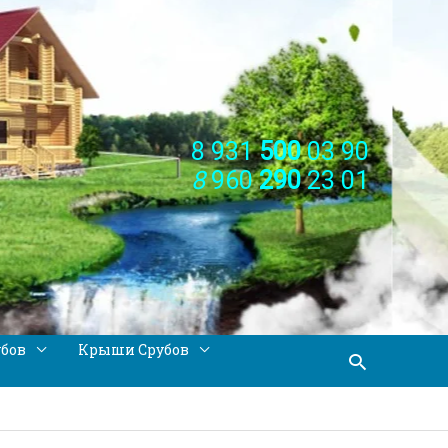
8 931
500
03 90
8
960
290
23 01
убов
Крыши Срубов
Поиск