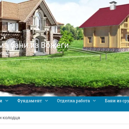
а бани из Вожеги
отделке
и
Фундамент
Отделка работа
Бани из ср
и колодца