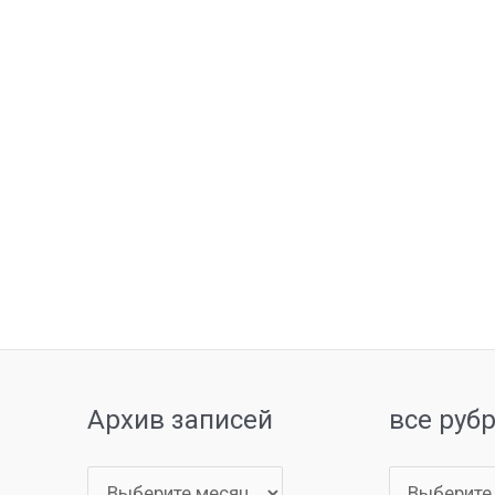
Архив записей
все руб
Архив
все