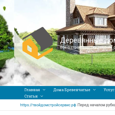
Деревянные дом
Все о строительстве ремонте 
Главная
Дома Бревенчатые
Услуг
Статьи
https://твойдомстройсервис.рф
Перед началом рубк