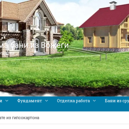
а бани из Вожеги
отделке
и
Фундамент
Отделка работа
Бани из ср
те из гипсокартона