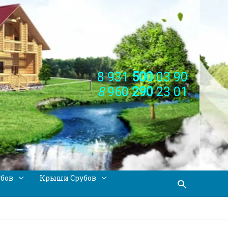
8 931
500
03 90
8
960
290
23 01
убов
Крыши Срубов
Поиск