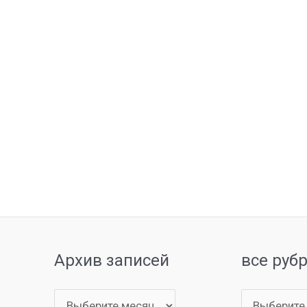
Архив записей
все руб
Архив
все