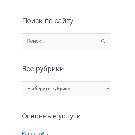
Поиск по сайту
П
о
и
Все рубрики
с
к
В
:
с
е
Основные услуги
р
у
Карта сайта