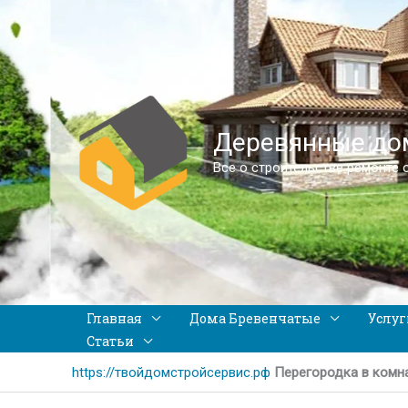
Деревянные дом
Все о строительстве ремонте 
Главная
Дома Бревенчатые
Услуг
Статьи
https://твойдомстройсервис.рф
Перегородка в комна