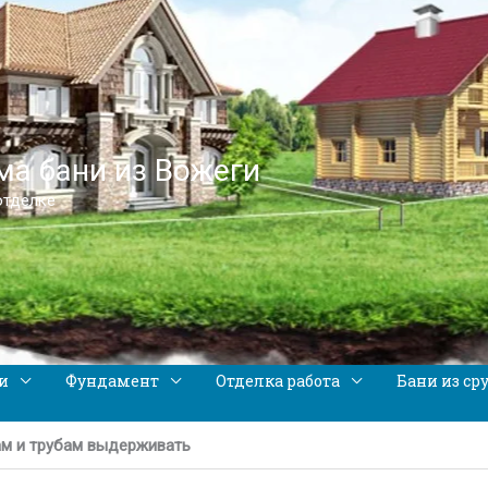
а бани из Вожеги
отделке
и
Фундамент
Отделка работа
Бани из ср
м и трубам выдерживать