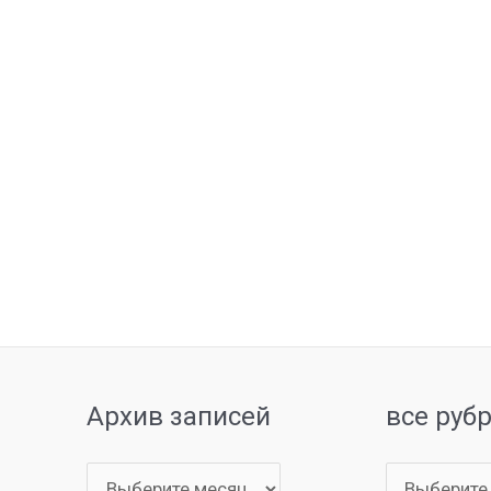
Архив записей
все руб
Архив
все