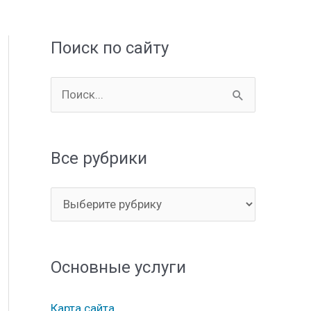
Поиск по сайту
П
о
и
Все рубрики
с
к
В
:
с
е
Основные услуги
р
у
Карта сайта