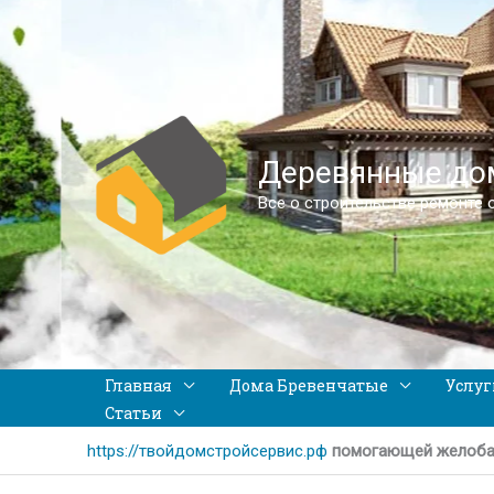
Деревянные дом
Все о строительстве ремонте 
Главная
Дома Бревенчатые
Услуг
Статьи
https://твойдомстройсервис.рф
помогающей желоба