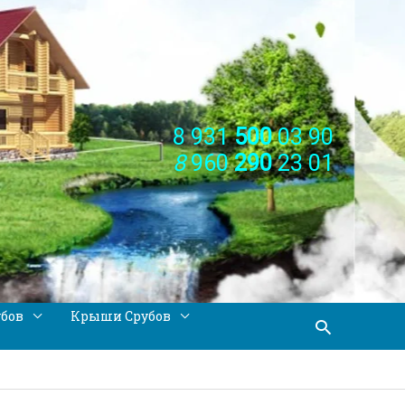
8 931
500
03 90
8
960
290
23 01
убов
Крыши Срубов
Поиск