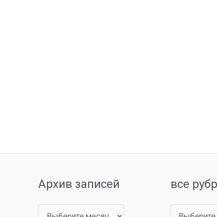
Архив записей
все руб
Архив
все