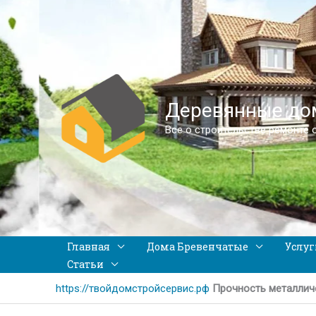
Деревянные дом
Все о строительстве ремонте 
Главная
Дома Бревенчатые
Услуг
Статьи
https://твойдомстройсервис.рф
Прочность металлич