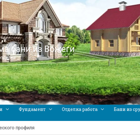
а бани из Вожеги
отделке
и
Фундамент
Отделка работа
Бани из ср
еского профиля