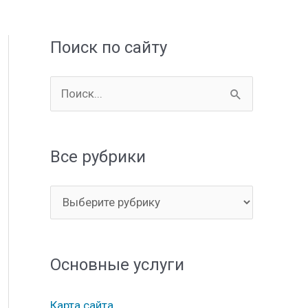
Поиск по сайту
П
о
и
Все рубрики
с
к
В
:
с
е
Основные услуги
р
у
Карта сайта