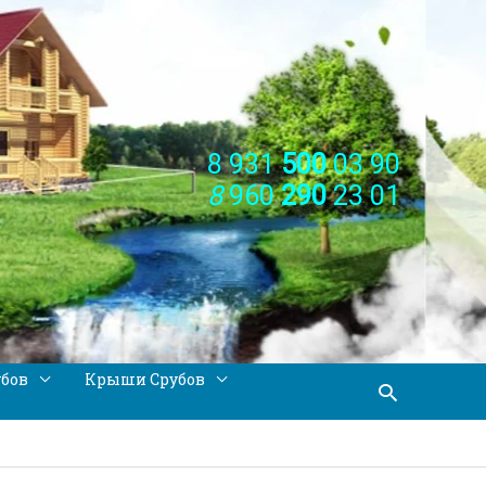
8 931
500
03 90
8
960
290
23 01
убов
Крыши Срубов
Поиск