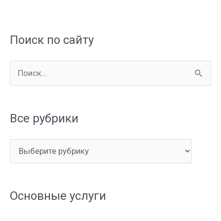
Поиск по сайту
П
о
и
Все рубрики
с
к
В
:
с
е
Основные услуги
р
у