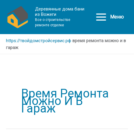
Деревянные дома бани
из Вожеги
Меню
Все о строительстве
ремонте отделке
https://твойдомстройсервис.рф
время ремонта можно и в
гараж
Время Ремонта
Можно И В
Гараж