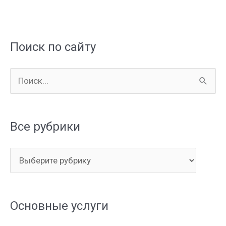
Поиск по сайту
П
о
и
Все рубрики
с
к
В
:
с
е
Основные услуги
р
у