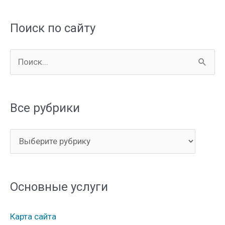
Поиск по сайту
П
о
и
Все рубрики
с
к
В
:
с
е
Основные услуги
р
у
Карта сайта
б