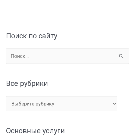
Поиск по сайту
П
о
и
Все рубрики
с
к
В
:
с
е
Основные услуги
р