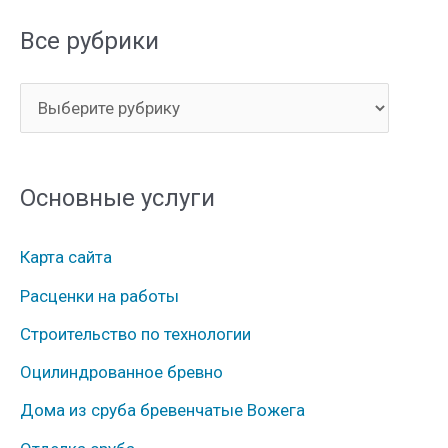
и
Все рубрики
с
к
В
:
с
е
Основные услуги
р
у
Карта сайта
б
Расценки на работы
р
Строительство по технологии
и
к
Оцилиндрованное бревно
и
Дома из сруба бревенчатые Вожега