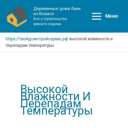
Деревянные дома бани
из Вожеги
Меню
Все о строительстве
ремонте отделке
https://твойдомстройсервис.рф
высокой влажности и
перепадам температуры
Высокой
Влажности И
Перепадам
Температуры