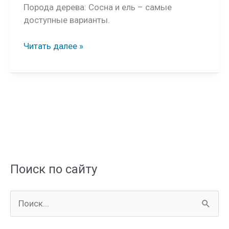
Порода дерева: Сосна и ель – самые
доступные варианты.
Черновая
Читать далее »
баня
6*9
метра
Поиск по сайту
П
о