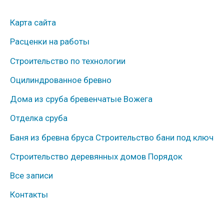
у
Карта сайта
б
Расценки на работы
р
Строительство по технологии
и
к
Оцилиндрованное бревно
и
Дома из сруба бревенчатые Вожега
Отделка сруба
Баня из бревна бруса Строительство бани под ключ
Строительство деревянных домов Порядок
Все записи
Контакты