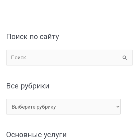
Поиск по сайту
П
о
и
Все рубрики
с
к
В
:
с
е
Основные услуги
р