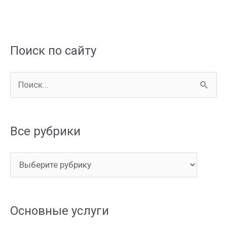
Поиск по сайту
П
о
и
Все рубрики
с
к
В
:
с
е
Основные услуги
р