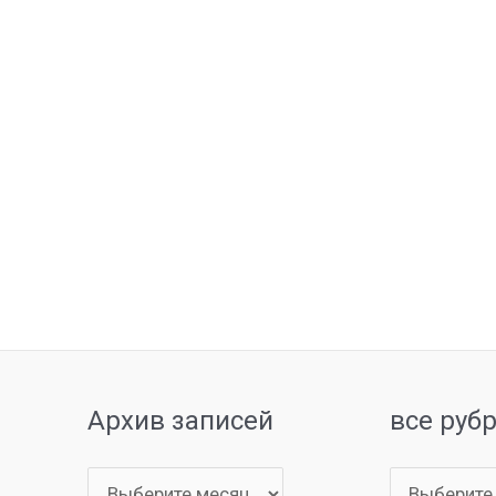
Архив записей
все руб
Архив
все