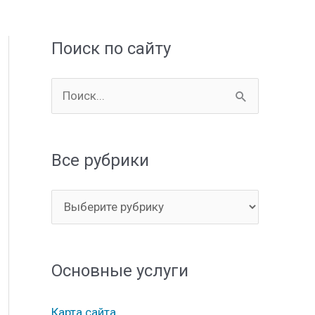
Поиск по сайту
П
о
и
Все рубрики
с
к
В
:
с
е
Основные услуги
р
у
Карта сайта