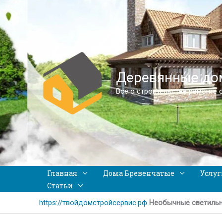
Деревянные дом
Все о строительстве ремонте 
Главная
Дома Бревенчатые
Услуг
Статьи
https://твойдомстройсервис.рф
Необычные светильн