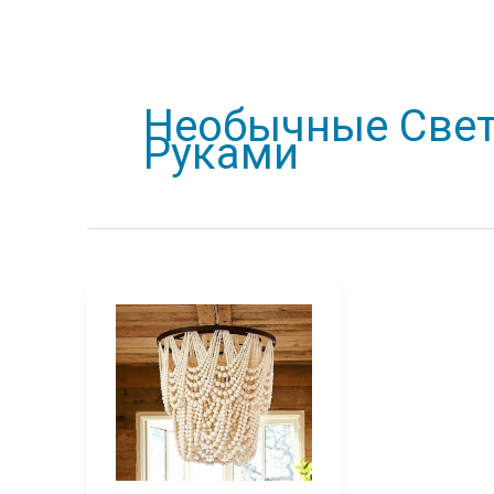
Необычные Све
Руками