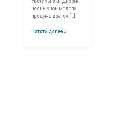
светильники Дизайн
необычной модели
продумывается […]
Необычные
Читать далее »
светильники
своими
руками