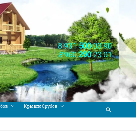
8 931
500
03 90
8
960
290
23 01
убов
Крыши Срубов
Поиск